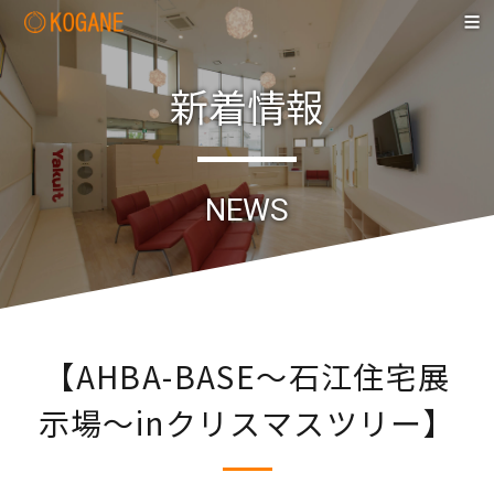
新着情報
NEWS
【AHBA-BASE～石江住宅展
示場～inクリスマスツリー】